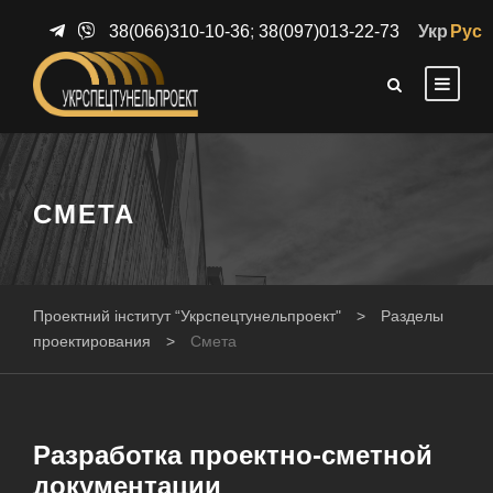
38(066)310-10-36
;
38(097)013-22-73
Укр
Рус
СМЕТА
Проектний інститут “Укрспецтунельпроект"
>
Разделы
проектирования
>
Смета
Разработка проектно-сметной
документации