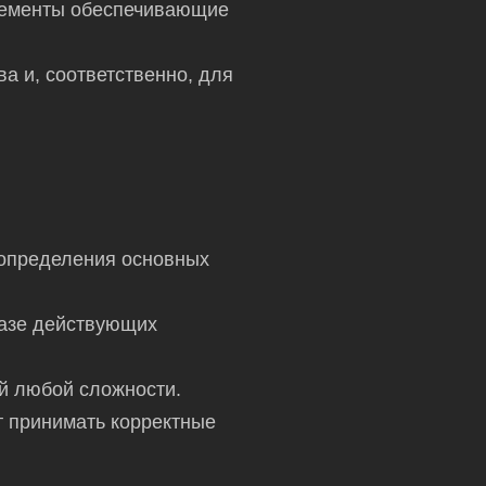
лементы обеспечивающие
а и, соответственно, для
 определения основных
базе действующих
ий любой сложности.
т принимать корректные