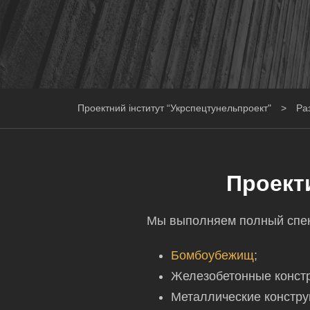
Проектний інститут “Укрспецтунельпроект"
>
Ра
Проект
Мы выполняем полный спек
Бомбоубежищ
;
Железобетонные констр
Металлические констру