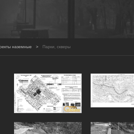
оекты наземные
>
Парки, скверы