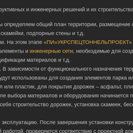
руктивных и инженерных решений и их строительства
ы определяем общий план территории, размещение о
 скамейки, подпорные стены и т.д.
и. На этом этапе
«ПИ»
УКРСПЕЦТОННЕЛЬПРОЕКТ
»
 элементы и
инженерные сети
, необходимые для соз
цификации материалов и т.д.
 В зависимости от функционального назначения тер
дут использованы для создания элементов парка ил
 или пластик, для покрытия дорожек – асфальт, пли
сле выбора материалов и оборудования начинается п
 себя
строительство дорожек, установка скамеек, бе
 эксплуатацию. После завершения установки констру
й работой, проверяется соответствие с
проектной
док